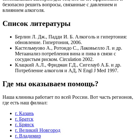
безопасно решить вопросы, связанные с давлением и
влиянием алкоголя.
Список литературы
Берлин Л. Дж., Падди И. Б. Алкоголь и гипертония:
обновление. Гипертония, 2006.
Кастельмуово А., Ротондо С., Лаковьелло Л. и др.
Метаанализ потребления вина и пива в связи с
сосудистым риском. Circulation 2002.
Клацкий А.Л., Фридман Г.Д., Сигелауб А.Б. и др.
Потребление алкоголя и АД, N Engl J Med 1997.
Где мы оказываем помощь?
Наша клиника работает по всей России. Вот часть регионов,
где есть наш филиал:
г. Казань
г. Братск
г. Брянск
г. Великий Новгород
г. Владимир