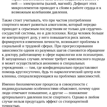
ней — электролиты (калий, магний). Дефицит этих
микроэлементов приводит к сбоям в работе сердца и к
возможным колебаниям давления.
Также стоит учитывать, что при частом употреблении
спиртного может развиться алкоголизм, который нередко
приводит к серьезным последствиям не только для сердечно-
сосудистой системы, но и для психики. Когда человек больше
не контролирует дозу, у него повышается риск запоев,
формируются изменения личности, возникают проблемы в
социальной и трудовой сферах. При прогрессировании
зависимости одним из разумных шагов становится обращение
к доктору, работающему в сфере наркологии или психиатрии.
В запущенных случаях лечение требует комплексного подхода
и может осуществляться анонимно в специальных
учреждениях — там, где конфиденциально предоставляют
помощь круглосуточно, будь то наркологический центр или
клиника, специализирующаяся на проблемах зависимостей.
Именно биохимические процессы в совокупности с
индивидуальными особенностями объясняют, почему одни
люди отмечают повышение, а другие — понижение
артериального давления после спиртного. Однако в любом
случае нельзя предугадать эффект со стопроцентной
точностью.