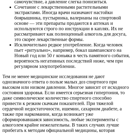
самочувствие, а давление слегка понизиться.
Сочетание с лекарственными растительными
экстрактами. Иногда врачи назначают настойки
боярышника, пустырника, валерианы на спиртовой
основе — эти препараты продаются в аптеках и
используются строго по инструкции в каплях. Их не
рассматривают как полноценный алкоголь для досуга,
это скорее лекарственные формы.
Исключительно редкое употребление. Когда человек
пьет «ритуально», например, бокал шампанского на
Новый год или 50 г коньяка в честь памятного события,
вероятность негативных последствий ниже, чем при
регулярном злоупотреблении.
Тем не менее медицинские исследования не дают
однозначного ответа о пользе малых доз спиртного при
высоком или низком давлении. Многое зависит от исходного
состояния здоровья. Если имеется серьезная гипертония, то
даже символическое количество спиртного способно
привести к резким скачкам показателей. При тяжелой
сердечной недостаточности, ишемии, сахарном диабете, а
также при наркомании, когда возникает уже
сформировавшаяся зависимость, любые эксперименты с
алкоголем крайне нежелательны. В таких случаях лучше
прибегать к методам официальной медицины, которая