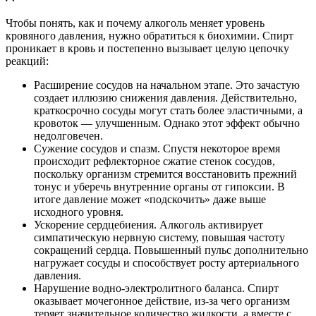
Чтобы понять, как и почему алкоголь меняет уровень
кровяного давления, нужно обратиться к биохимии. Спирт
проникает в кровь и постепенно вызывает целую цепочку
реакций:
Расширение сосудов на начальном этапе. Это зачастую
создает иллюзию снижения давления. Действительно,
краткосрочно сосуды могут стать более эластичными, а
кровоток — улучшенным. Однако этот эффект обычно
недолговечен.
Сужение сосудов и спазм. Спустя некоторое время
происходит рефлекторное сжатие стенок сосудов,
поскольку организм стремится восстановить прежний
тонус и уберечь внутренние органы от гипоксии. В
итоге давление может «подскочить» даже выше
исходного уровня.
Ускорение сердцебиения. Алкоголь активирует
симпатическую нервную систему, повышая частоту
сокращений сердца. Повышенный пульс дополнительно
нагружает сосуды и способствует росту артериального
давления.
Нарушение водно-электролитного баланса. Спирт
оказывает мочегонное действие, из-за чего организм
теряет значительное количество жидкости, а вместе с