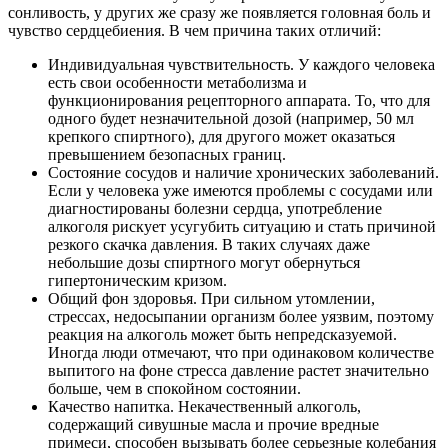
сонливость, у других же сразу же появляется головная боль и
чувство сердцебиения. В чем причина таких отличий:
Индивидуальная чувствительность. У каждого человека
есть свои особенности метаболизма и
функционирования рецепторного аппарата. То, что для
одного будет незначительной дозой (например, 50 мл
крепкого спиртного), для другого может оказаться
превышением безопасных границ.
Состояние сосудов и наличие хронических заболеваний.
Если у человека уже имеются проблемы с сосудами или
диагностированы болезни сердца, употребление
алкоголя рискует усугубить ситуацию и стать причиной
резкого скачка давления. В таких случаях даже
небольшие дозы спиртного могут обернуться
гипертоническим кризом.
Общий фон здоровья. При сильном утомлении,
стрессах, недосыпании организм более уязвим, поэтому
реакция на алкоголь может быть непредсказуемой.
Иногда люди отмечают, что при одинаковом количестве
выпитого на фоне стресса давление растет значительно
больше, чем в спокойном состоянии.
Качество напитка. Некачественный алкоголь,
содержащий сивушные масла и прочие вредные
примеси, способен вызывать более серьезные колебания