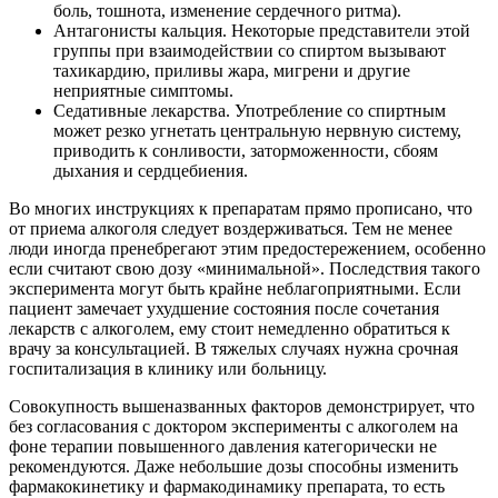
боль, тошнота, изменение сердечного ритма).
Антагонисты кальция. Некоторые представители этой
группы при взаимодействии со спиртом вызывают
тахикардию, приливы жара, мигрени и другие
неприятные симптомы.
Седативные лекарства. Употребление со спиртным
может резко угнетать центральную нервную систему,
приводить к сонливости, заторможенности, сбоям
дыхания и сердцебиения.
Во многих инструкциях к препаратам прямо прописано, что
от приема алкоголя следует воздерживаться. Тем не менее
люди иногда пренебрегают этим предостережением, особенно
если считают свою дозу «минимальной». Последствия такого
эксперимента могут быть крайне неблагоприятными. Если
пациент замечает ухудшение состояния после сочетания
лекарств с алкоголем, ему стоит немедленно обратиться к
врачу за консультацией. В тяжелых случаях нужна срочная
госпитализация в клинику или больницу.
Совокупность вышеназванных факторов демонстрирует, что
без согласования с доктором эксперименты с алкоголем на
фоне терапии повышенного давления категорически не
рекомендуются. Даже небольшие дозы способны изменить
фармакокинетику и фармакодинамику препарата, то есть